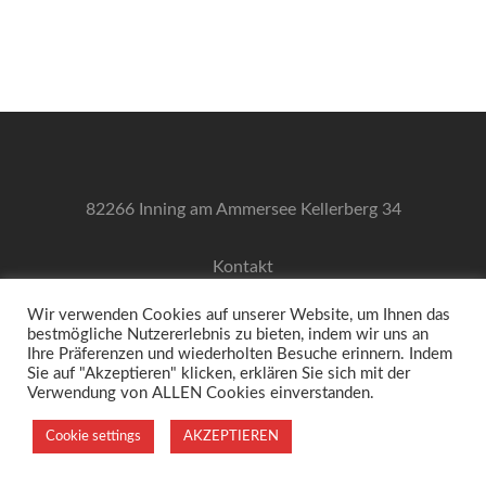
82266 Inning am Ammersee Kellerberg 34
Kontakt
Wir verwenden Cookies auf unserer Website, um Ihnen das
+49 (0) 170 604 904 0
bestmögliche Nutzererlebnis zu bieten, indem wir uns an
Ihre Präferenzen und wiederholten Besuche erinnern. Indem
Sie auf "Akzeptieren" klicken, erklären Sie sich mit der
Verwendung von ALLEN Cookies einverstanden.
© 2025 agentur von kesselstatt
Cookie settings
AKZEPTIEREN
Zerif Lite
developed by
ThemeIsle